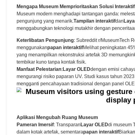
Mengapa Museum Memprioritaskan Solusi Interakti
Museum modern menghadapi tantangan ganda: melesta
pengunjung yang menarik.
Tampilan interaktif
dan
Laya
menggabungkan teknologi mutakhir dengan penceritaa
Keterlibatan Pengunjung
: Subreddit r/MuseumTech Re
menggunakan
papan interaktif
Melihat peningkatan 45% 
yang menampilkan rekonstruksi artefak 3D memungkink
tembikar kuno tanpa kontak fisik.
Manfaat Pelestarian
:
Layar OLED
dengan emisi cahaya 
mengurangi risiko paparan UV. Studi kasus tahun 20
mengganti pencahayaan tradisional dengan panel OLE
Aplikasi Mengubah Ruang Museum
Pameran Imersif
: Transparan
Layar OLED
di museum T
dalam kotak artefak, sementara
papan interaktif
Biarka