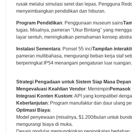
rusak melalui simulasi seret dan lepas. Pengguna Redd
menyeimbangkan pendidikan dan hiburan.
Program Pendidikan
: Penggunaan museum sains
Tamp
tugas. Misalnya, pameran "Ukur Bintang" yang mengg
layar sentuh, meningkatkan pemahaman konsep abstrak s
Instalasi Sementara
: Ponsel 55 inci
Tampilan interakti
pameran multibahasa, mengurangi beban kerja staf se
berperingkat IP54 menangani pengaturan luar ruangan
Strategi Pengadaan untuk Sistem Siap Masa Depan
Mengevaluasi Keahlian Vendor
: Memimpin
Pemasok p
Integrasi Konten Kustom
: API yang kompatibel deng
Keberlanjutan
: Program manufaktur dan daur ulang per
Optimasi Biaya
:
Model penyewaan (misalnya, $1.200/bulan untuk bundel 
mengurangi biaya di muka.
Desain modular memungkinkan peningkatan bertahap, 