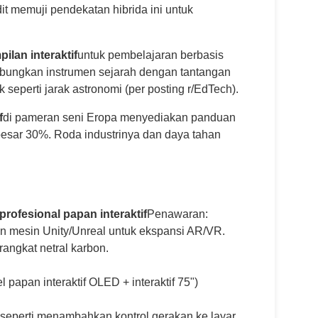
it memuji pendekatan hibrida ini untuk
ilan interaktif
untuk pembelajaran berbasis
abungkan instrumen sejarah dengan tantangan
eperti jarak astronomi (per posting r/EdTech).
f
di pameran seni Eropa menyediakan panduan
besar 30%. Roda industrinya dan daya tahan
.
rofesional papan interaktif
Penawaran:
an mesin Unity/Unreal untuk ekspansi AR/VR.
angkat netral karbon.
papan interaktif OLED + interaktif 75")
seperti menambahkan kontrol gerakan ke layar