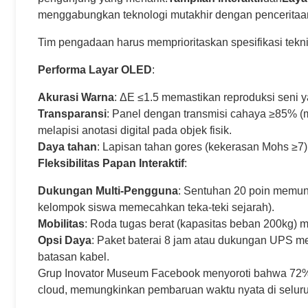
menggabungkan teknologi mutakhir dengan penceritaa
Tim pengadaan harus memprioritaskan spesifikasi teknis
Performa Layar OLED
:
Akurasi Warna
: ΔE ≤1.5 memastikan reproduksi seni y
Transparansi
: Panel dengan transmisi cahaya ≥85% (
melapisi anotasi digital pada objek fisik.
Daya tahan
: Lapisan tahan gores (kekerasan Mohs ≥7) u
Fleksibilitas Papan Interaktif
:
Dukungan Multi-Pengguna
: Sentuhan 20 poin memung
kelompok siswa memecahkan teka-teki sejarah).
Mobilitas
: Roda tugas berat (kapasitas beban 200kg) 
Opsi Daya
: Paket baterai 8 jam atau dukungan UPS me
batasan kabel.
Grup Inovator Museum Facebook menyoroti bahwa 72%
cloud, memungkinkan pembaruan waktu nyata di seluru