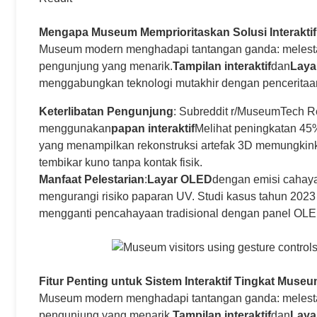
Mengapa Museum Memprioritaskan Solusi Interakti
Museum modern menghadapi tantangan ganda: melesta
pengunjung yang menarik.
Tampilan interaktif
dan
Laya
menggabungkan teknologi mutakhir dengan penceritaa
Keterlibatan Pengunjung
: Subreddit r/MuseumTech Re
menggunakan
papan interaktif
Melihat peningkatan 45% 
yang menampilkan rekonstruksi artefak 3D memungkink
tembikar kuno tanpa kontak fisik.
Manfaat Pelestarian
:
Layar OLED
dengan emisi cahaya 
mengurangi risiko paparan UV. Studi kasus tahun 20
mengganti pencahayaan tradisional dengan panel OLE
Fitur Penting untuk Sistem Interaktif Tingkat Muse
Museum modern menghadapi tantangan ganda: melesta
pengunjung yang menarik.
Tampilan interaktif
dan
Laya