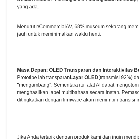
yang ada.
Menurut r/CommercialAV, 68% museum sekarang mempr
jauh untuk meminimalkan waktu henti.
Masa Depan: OLED Transparan dan Interaktivitas Be
Prototipe lab transparan
Layar OLED
(transmisi 92%) d
"mengambang". Sementara itu, alat AI dapat mengotom
menghasilkan label multibahasa secara instan. Pema
ditingkatkan dengan firmware akan memimpin transisi in
Jika Anda tertarik dengan produk kami dan ingin mendi