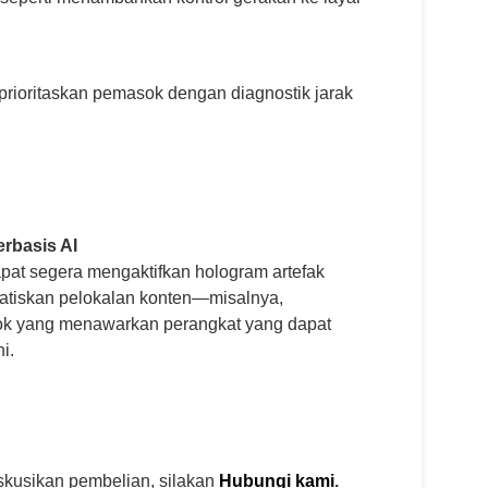
ioritaskan pemasok dengan diagnostik jarak
rbasis AI
apat segera mengaktifkan hologram artefak
atiskan pelokalan konten—misalnya,
sok yang menawarkan perangkat yang dapat
i.
skusikan pembelian, silakan
Hubungi kami
.