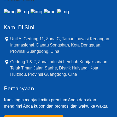
Kami Di Sini
Unit A, Gedung 11, Zona C, Taman Inovasi Keuangan
Internasional, Danau Songshan, Kota Dongguan,
Provinsi Guangdong, Cina
Gedung 1 & 2, Zona Industri Lembah Kebijaksanaan
Teluk Timur, Jalan Sanhe, Distrik Huiyang, Kota
Huizhou, Provinsi Guangdong, Cina
Pertanyaan
Kami ingin menjadi mitra premium Anda dan akan
mengirimi Anda kupon dan promosi dari waktu ke waktu.